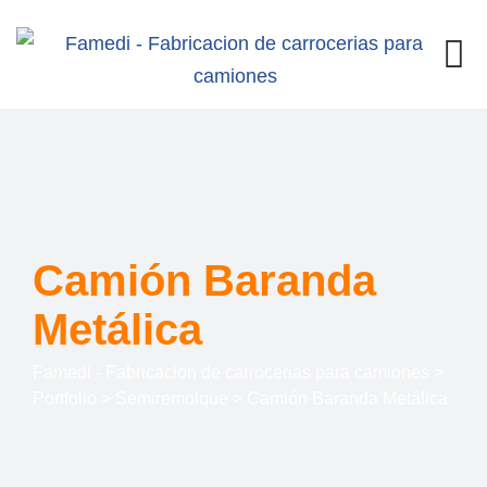
Camión Baranda
Metálica
Famedi - Fabricacion de carrocerias para camiones
>
Portfolio
>
Semiremolque
>
Camión Baranda Metálica