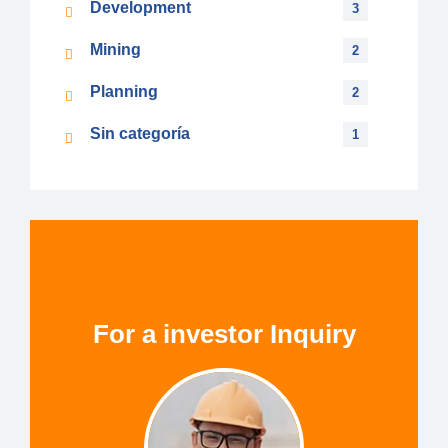
Development
3
Mining
2
Planning
2
Sin categoría
1
For a investor Inquiry