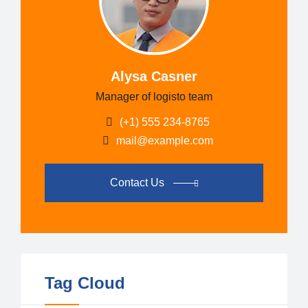
Alysa Casner
Manager of logisto team
(+1) 555 234-8765
mail@example.com
Contact Us
Tag Cloud