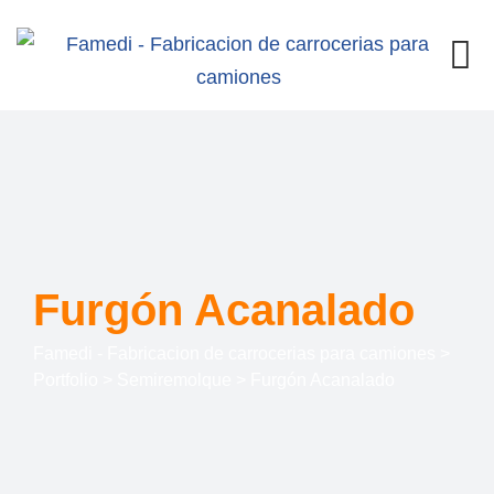
Furgón Acanalado
Famedi - Fabricacion de carrocerias para camiones
>
Portfolio
>
Semiremolque
>
Furgón Acanalado