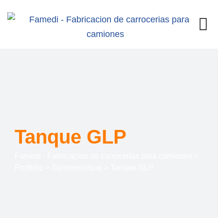
Tanque GLP
Famedi - Fabricacion de carrocerias para camiones
>
Portfolio
>
Semiremolque
>
Tanque GLP